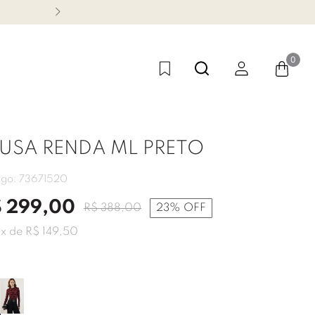
CONHEÇA NOSSA LINHA FES
0
LUSA RENDA ML PRETO
igo:
73671520
$
299
,
00
R$
388
,
00
23%
OFF
2
x de
R$
149
,
50