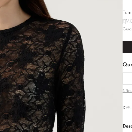
Tam
P
M
Guia
Não 
10% 
Des