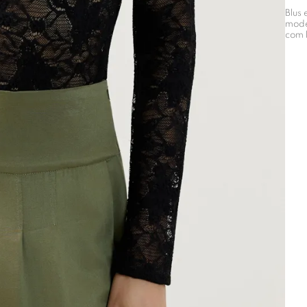
Blus
mode
com 