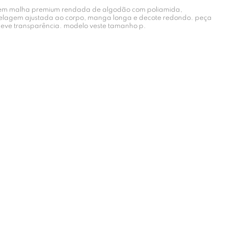
 em malha premium rendada de algodão com poliamida,
lagem ajustada ao corpo, manga longa e decote redondo. peça
leve transparência. modelo veste tamanho p.