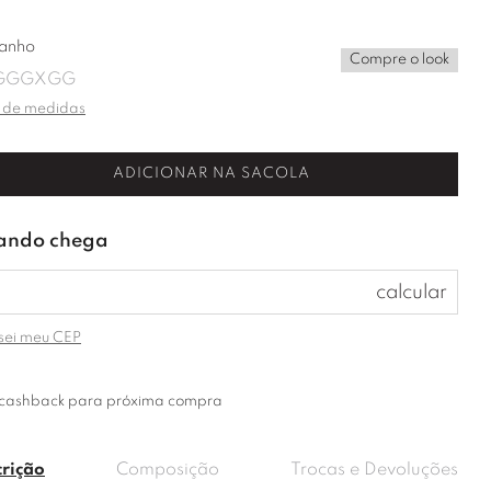
anho
Compre o look
G
GG
XGG
 de medidas
ADICIONAR NA SACOLA
sei meu CEP
cashback para próxima compra
crição
Composição
Trocas e Devoluções