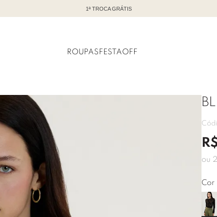
TODO OFF COM ATÉ 60% DE DESCONTO
ROUPAS
FESTA
OFF
B
Cód
R
ou
Cor