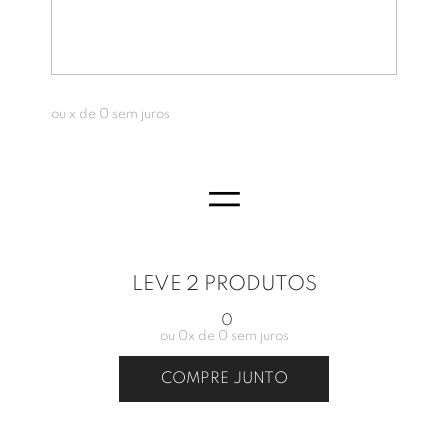
ou
x de
0
sem juros
=
LEVE 2 PRODUTOS
0
ou
0
x de
0
sem juros
COMPRE JUNTO