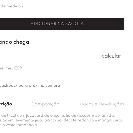
 de medidas
ADICIONAR NA SACOLA
sei meu CEP
cashback para próxima compra
crição
Composição
Trocas e Devoluções
 de tricot com jacquard de onça no fio de viscose e poliamida,
lagem levemente justa ao corpo, decote redondo e manga curta.
lo veste tamanho p.