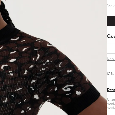
Guia
Não 
10% 
Des
Blusa
mode
mode