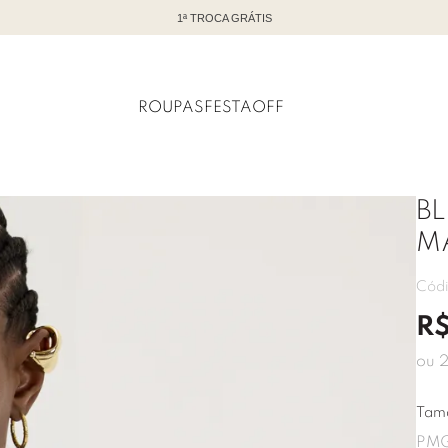
TODO OFF COM ATÉ 60% DE DESCONTO
ROUPAS
FESTA
OFF
B
M
Cód
R
ou
Tam
P
M