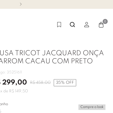
CONHEÇA NOSSA LINHA FES
0
LUSA TRICOT JACQUARD ONÇA
ARROM CACAU COM PRETO
igo:
35251611
$
299
,
00
R$
458
,
00
35%
OFF
2
x de
R$
149
,
50
anho
Compre o look
G