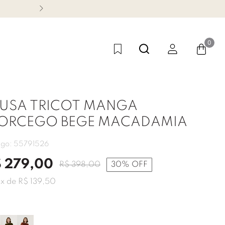
CONHEÇA NOSSA LINHA FES
0
LUSA TRICOT MANGA
ORCEGO BEGE MACADAMIA
igo:
55791526
$
279
,
00
R$
398
,
00
30%
OFF
2
x de
R$
139
,
50