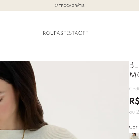
TODO OFF COM ATÉ 60% DE DESCONTO
ROUPAS
FESTA
OFF
B
M
Cód
R
ou
Cor