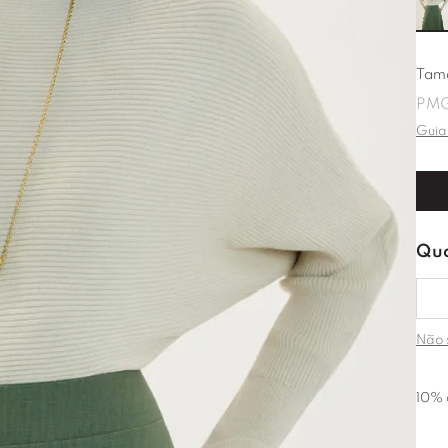
Tam
P
M
Guia
Não 
10% 