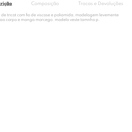
crição
Composição
Trocas e Devoluções
a de tricot com fio de viscose e poliamida, modelagem levemente
a ao corpo e manga morcego. modelo veste tamnho p.