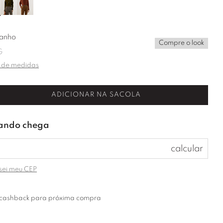
anho
Compre o look
G
 de medidas
ADICIONAR NA SACOLA
sei meu CEP
cashback para próxima compra