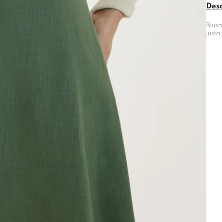
Des
Blus
just