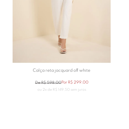
Calça reta jacquard off white
Por
R$
299
,
00
De
R$
598
,
00
ou
2
x de
R$
149
,
50
sem juros