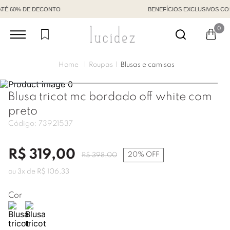
BENEFÍCIOS EXCLUSIVOS COM CÓDIGO DE VENDEDORA
0
Roupas
Blusas e camisas
Blusa tricot mc bordado off white com
preto
Código:
73921537
R$
319
,
00
20%
OFF
R$
398
,
00
ou
3
x de
R$
106
,
33
Cor