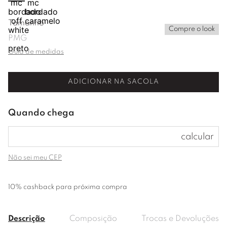
Tamanho
Compre o look
P
M
G
Guia de medidas
ADICIONAR NA SACOLA
Não sei meu CEP
10% cashback para próxima compra
Descrição
Composição
Trocas e Devoluções