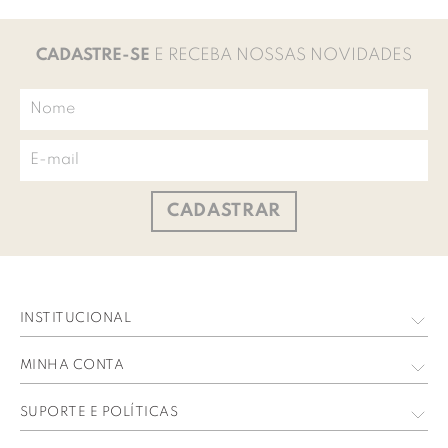
CADASTRE-SE
E RECEBA NOSSAS NOVIDADES
CADASTRAR
INSTITUCIONAL
Quem Somos
MINHA CONTA
Nossas Lojas
Meus Dados
SUPORTE E POLÍTICAS
Trabalhe Conosco
Meus Pedidos