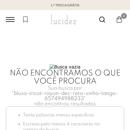
1 ª TROCA GRÁTIS
0
NÃO ENCONTRAMOS O QUE
VOCÊ PROCURA
Sua busca por
"
blusa-tricot-rayon-dec-reto-vinho-tango-
657494988233
"
não encontrou resultados
Tente palavras menos especificas
Escreva pelo menos 4 caracteres no
campo de busca