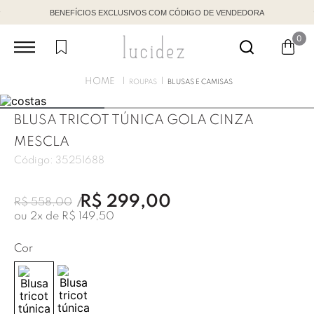
BENEFÍCIOS EXCLUSIVOS COM CÓDIGO DE VENDEDORA
0
ROUPAS
BLUSAS E CAMISAS
BLUSA TRICOT TÚNICA GOLA CINZA
MESCLA
Código:
35251688
R$
299
,
00
R$
558
,
00
ou
2
x de
R$
149
,
50
Cor