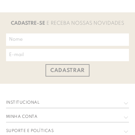
CADASTRE-SE
E RECEBA NOSSAS NOVIDADES
CADASTRAR
INSTITUCIONAL
Quem Somos
MINHA CONTA
Nossas Lojas
Meus Dados
SUPORTE E POLÍTICAS
Trabalhe Conosco