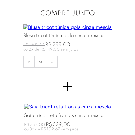
COMPRE JUNTO
Blusa tricot túnica gola cinza mescla
R$ 299,00
R$ 558,00
ou
2
x de
R$ 149,50
sem juros
P
M
G
+
Saia tricot reta franjas cinza mescla
R$ 329,00
R$ 758,00
ou
3
x de
R$ 109,67
sem juros