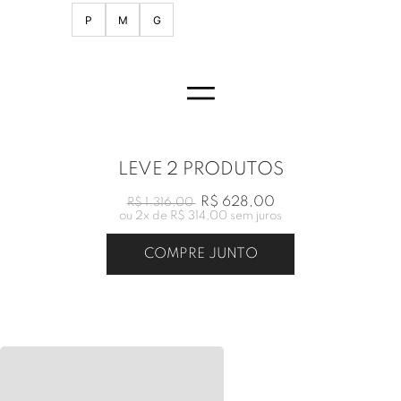
P
M
G
=
LEVE 2 PRODUTOS
R$ 628,00
R$ 1.316,00
ou
2
x de
R$ 314,00
sem juros
COMPRE JUNTO