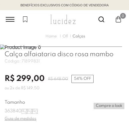
BENEFÍCIOS EXCLUSIVOS COM CÓDIGO DE VENDEDORA
0
Off
Calças
Calça alfaiataria disco rosa mambo
Código:
71899831
R$
299
,
00
54%
OFF
R$
648
,
00
ou
2
x de
R$
149
,
50
Tamanho
Compre o look
36
38
40
42
44
46
Guia de medidas