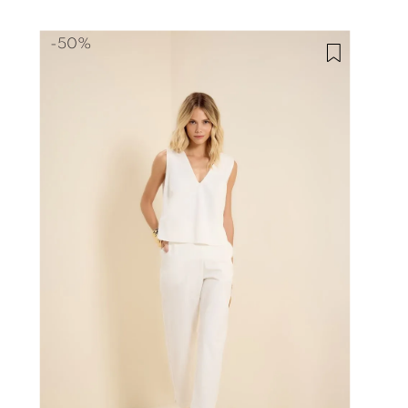
-
50%