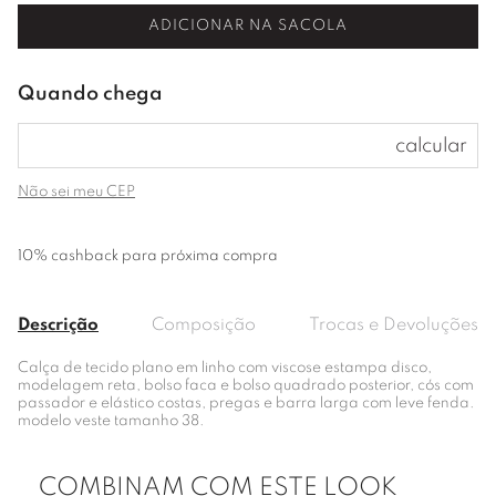
ADICIONAR NA SACOLA
Não sei meu CEP
10% cashback para próxima compra
Descrição
Composição
Trocas e Devoluções
Calça de tecido plano em linho com viscose estampa disco,
modelagem reta, bolso faca e bolso quadrado posterior, cós com
passador e elástico costas, pregas e barra larga com leve fenda.
modelo veste tamanho 38.
COMBINAM COM ESTE LOOK