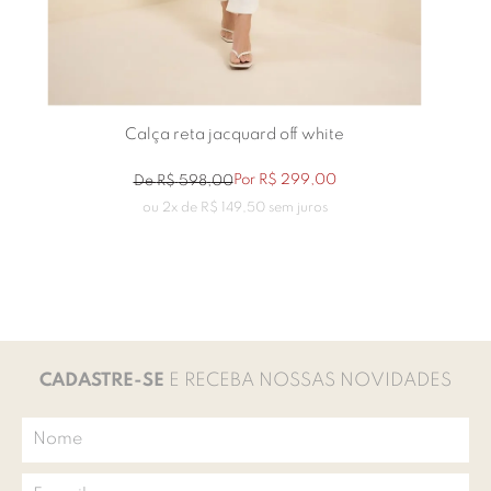
Calça reta jacquard off white
Por
R$
299
,
00
De
R$
598
,
00
ou
2
x de
R$
149
,
50
sem juros
CADASTRE-SE
E RECEBA NOSSAS NOVIDADES