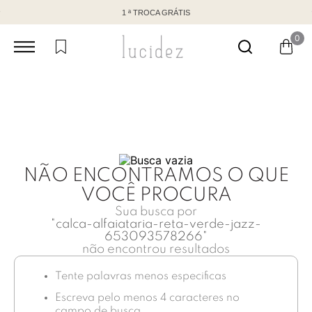
1 ª TROCA GRÁTIS
0
NÃO ENCONTRAMOS O QUE
VOCÊ PROCURA
Sua busca por
"
calca-alfaiataria-reta-verde-jazz-
653093578266
"
não encontrou resultados
Tente palavras menos especificas
Escreva pelo menos 4 caracteres no
campo de busca