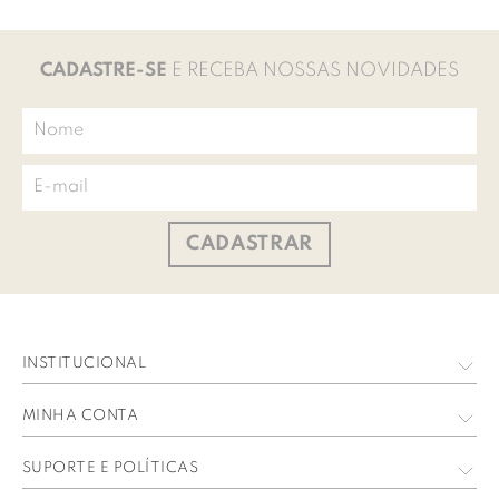
CADASTRE-SE
E RECEBA NOSSAS NOVIDADES
CADASTRAR
INSTITUCIONAL
Quem Somos
MINHA CONTA
Nossas Lojas
Meus Dados
SUPORTE E POLÍTICAS
Trabalhe Conosco