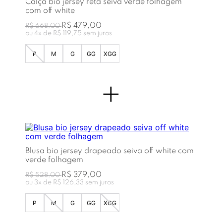
Calça bio jersey reta seiva verde folhagem
com off white
R$ 479,00
R$ 668,00
ou
4
x de
R$ 119,75
sem juros
P
M
G
GG
XGG
+
Blusa bio jersey drapeado seiva off white com
verde folhagem
R$ 379,00
R$ 528,00
ou
3
x de
R$ 126,33
sem juros
P
M
G
GG
XGG