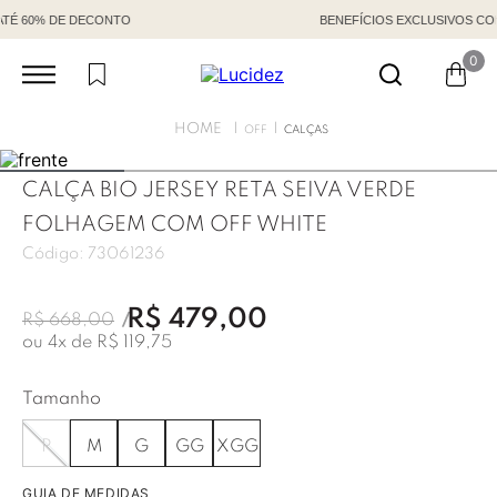
BENEFÍCIOS EXCLUSIVOS COM CÓDIGO DE VENDEDORA
0
OFF
CALÇAS
CALÇA BIO JERSEY RETA SEIVA VERDE
FOLHAGEM COM OFF WHITE
Código:
73061236
R$
479
,
00
R$
668
,
00
ou
4
x de
R$
119
,
75
Tamanho
P
M
G
GG
XGG
GUIA DE MEDIDAS