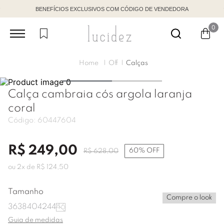
BENEFÍCIOS EXCLUSIVOS COM CÓDIGO DE VENDEDORA
0
Off
Calças
Calça cambraia cós argola laranja
coral
Código:
60447604
R$
249
,
00
60%
OFF
R$
628
,
00
ou
2
x de
R$
124
,
50
Tamanho
Compre o look
36
38
40
42
44
46
Guia de medidas