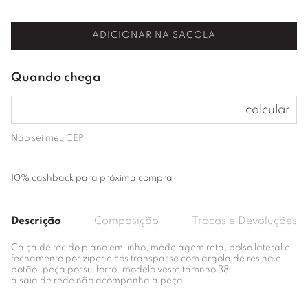
ADICIONAR NA SACOLA
Não sei meu CEP
10% cashback para próxima compra
Descrição
Composição
Trocas e Devoluções
Calça de tecido plano em linho, modelagem reta, bolso lateral e
fechamento por zíper e cós transpasse com argola de resina e
botão. peça possui forro. modelo veste tamnho 38.
a saia de rede não acompanha a peça.