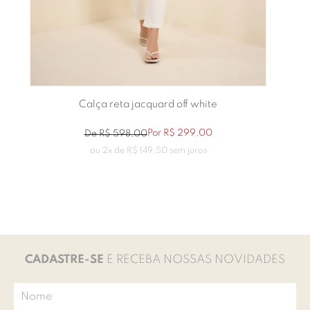
Calça reta jacquard off white
Por
R$
299
,
00
De
R$
598
,
00
ou
2
x de
R$
149
,
50
sem juros
CADASTRE-SE
E RECEBA NOSSAS NOVIDADES