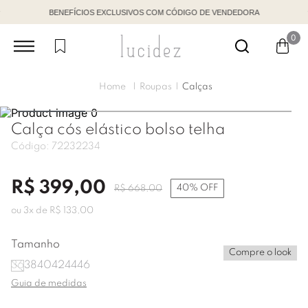
BENEFÍCIOS EXCLUSIVOS COM CÓDIGO DE VENDEDORA
0
Roupas
Calças
Calça cós elástico bolso telha
Código:
72232234
R$
399
,
00
40%
OFF
R$
668
,
00
ou
3
x de
R$
133
,
00
Tamanho
Compre o look
36
38
40
42
44
46
Guia de medidas