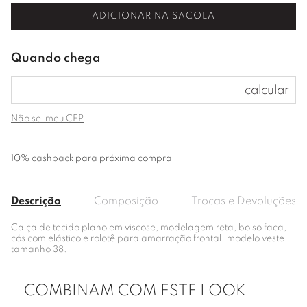
ADICIONAR NA SACOLA
Não sei meu CEP
10% cashback para próxima compra
Descrição
Composição
Trocas e Devoluções
Calça de tecido plano em viscose, modelagem reta, bolso faca,
cós com elástico e rolotê para amarração frontal. modelo veste
tamanho 38.
COMBINAM COM ESTE LOOK