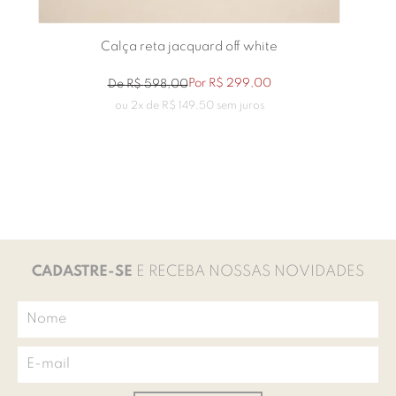
Calça reta jacquard off white
Por
R$
299
,
00
De
R$
598
,
00
ou
2
x de
R$
149
,
50
sem juros
CADASTRE-SE
E RECEBA NOSSAS NOVIDADES