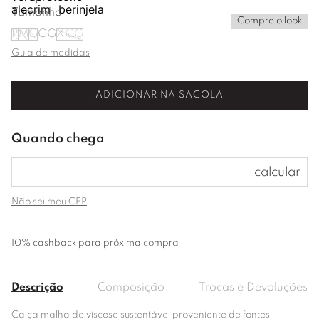
Tamanho
Compre o look
P
M
G
GG
XGG
Guia de medidas
ADICIONAR NA SACOLA
Não sei meu CEP
10% cashback para próxima compra
Descrição
Composição
Trocas e Devoluções
Calça malha de viscose sustentável proveniente de fontes