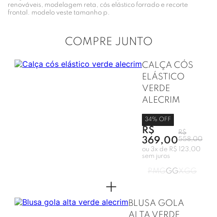
renováveis, modelagem reta, cós elástico forrado e recorte
frontal. modelo veste tamanho p.
COMPRE JUNTO
CALÇA CÓS
ELÁSTICO
VERDE
ALECRIM
34
% OFF
R$
R$
369,00
558,00
ou
3
x de
R$ 123,00
sem juros
P
M
G
GG
XGG
+
BLUSA GOLA
ALTA VERDE