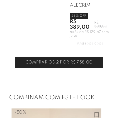
ALECRIM
28
% OFF
R$
R$
389,00
538,00
ou
3
x de
R$ 129,67
sem
juros
P
M
G
GG
XGG
COMPRAR OS 2 POR
R$ 758,00
COMBINAM COM ESTE LOOK
-
50%