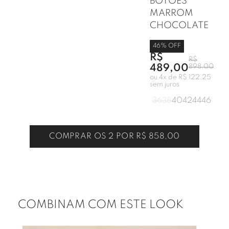
BOTÕES
MARROM
CHOCOLATE
46
% OFF
R$
R$
489,00
898,00
ou
4
x de
R$ 122,25
sem juros
36
38
40
42
44
46
COMPRAR OS 2 POR
R$ 858,00
COMBINAM COM ESTE LOOK