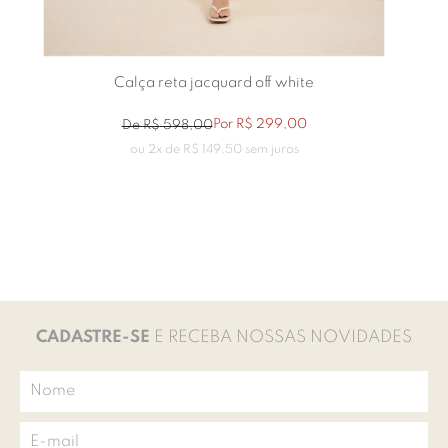
Calça reta jacquard off white
Por
R$
299
,
00
De
R$
598
,
00
ou
2
x de
R$
149
,
50
sem juros
CADASTRE-SE
E RECEBA NOSSAS NOVIDADES