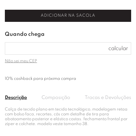
ADICIONAR NA SACOLA
Não sei meu CEP
10% cashback para próxima compra
Descrição
Composição
Trocas e Devoluções
Calça de tecido plano em tecido tecnológico, modelagem retaa
com bolso faca, recortes, cós com detalhe de tira para
abotoamento posterior e elástico costas. fechamento frontal por
zíper e colchete. modelo veste tamanho 38.