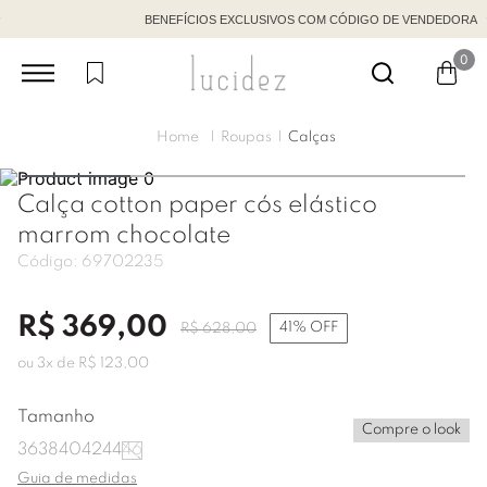
BENEFÍCIOS EXCLUSIVOS COM CÓDIGO DE VENDEDORA
0
Roupas
Calças
Calça cotton paper cós elástico
marrom chocolate
Código:
69702235
R$
369
,
00
41%
OFF
R$
628
,
00
ou
3
x de
R$
123
,
00
Tamanho
Compre o look
36
38
40
42
44
46
Guia de medidas