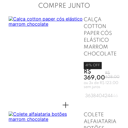
COMPRE JUNTO
CALÇA
COTTON
PAPER CÓS
ELÁSTICO
MARROM
CHOCOLATE
41
% OFF
R$
R$
369,00
628,00
ou
3
x de
R$ 123,00
sem juros
36
38
40
42
44
46
+
COLETE
ALFAIATARIA