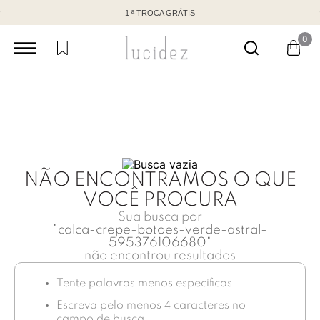
1 ª TROCA GRÁTIS
0
NÃO ENCONTRAMOS O QUE
VOCÊ PROCURA
Sua busca por
"
calca-crepe-botoes-verde-astral-
595376106680
"
não encontrou resultados
Tente palavras menos especificas
Escreva pelo menos 4 caracteres no
campo de busca