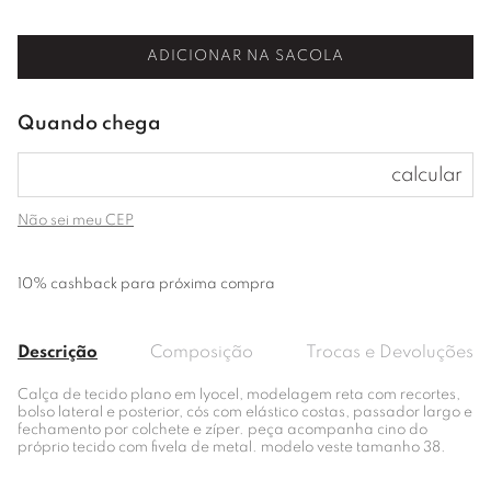
ADICIONAR NA SACOLA
Não sei meu CEP
10% cashback para próxima compra
Descrição
Composição
Trocas e Devoluções
Calça de tecido plano em lyocel, modelagem reta com recortes,
bolso lateral e posterior, cós com elástico costas, passador largo e
fechamento por colchete e zíper. peça acompanha cino do
próprio tecido com fivela de metal. modelo veste tamanho 38.