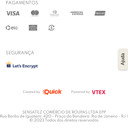
Prazo de entrega
PAGAMENTOS
@lucidez
Termos de uso
Regulamento das promoções
Trocas e Devoluções
Procon RJ
SEGURANÇA
Ajuda
Created by
Powered by
SENSATEZ COMÉRCIO DE ROUPAS LTDA EPP
Rua Barão de Iguatemi, 420 - Praça da Bandeira, Rio de Janeiro - RJ |
© 2023 Todos dos direitos reservados