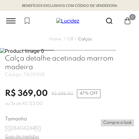
BENEFÍCIOS EXCLUSIVOS COM CÓDIGO DE VENDEDORA
0
Off
Calças
Calça detalhe acetinado marrom
madeira
Código:
71639398
R$
369
,
00
47%
OFF
R$
698
,
00
ou
3
x de
R$
123
,
00
Tamanho
Compre o look
36
38
40
42
44
46
Guia de medidas