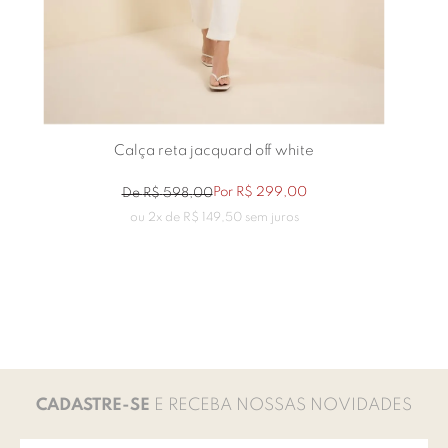
Calça reta jacquard off white
Por
R$
299
,
00
De
R$
598
,
00
ou
2
x de
R$
149
,
50
sem juros
CADASTRE-SE
E RECEBA NOSSAS NOVIDADES