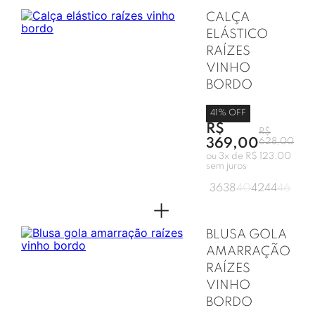
CALÇA
ELÁSTICO
RAÍZES
VINHO
BORDO
41
% OFF
R$
R$
369,00
628,00
ou
3
x de
R$ 123,00
sem juros
36
38
40
42
44
46
+
BLUSA GOLA
AMARRAÇÃO
RAÍZES
VINHO
BORDO