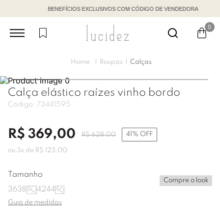
BENEFÍCIOS EXCLUSIVOS COM CÓDIGO DE VENDEDORA
0
Roupas
Calças
Calça elástico raízes vinho bordo
Código:
73441595
R$
369
,
00
41%
OFF
R$
628
,
00
ou
3
x de
R$
123
,
00
Tamanho
Compre o look
36
38
40
42
44
46
Guia de medidas