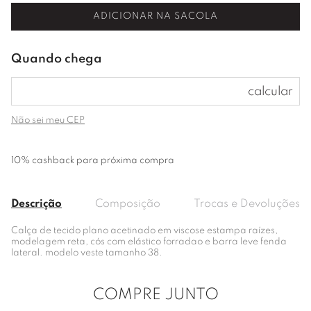
ADICIONAR NA SACOLA
Não sei meu CEP
10% cashback para próxima compra
Descrição
Composição
Trocas e Devoluções
Calça de tecido plano acetinado em viscose estampa raízes,
modelagem reta, cós com elástico forradao e barra leve fenda
lateral. modelo veste tamanho 38.
COMPRE JUNTO