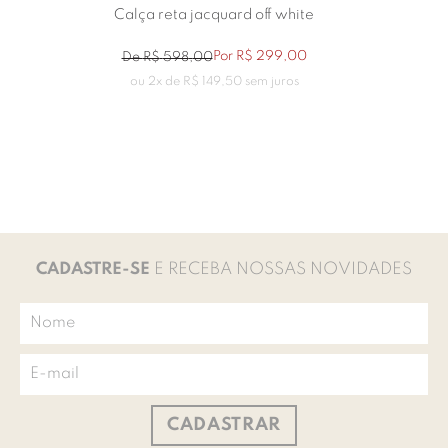
Calça reta jacquard off white
Por
R$
299
,
00
De
R$
598
,
00
ou
2
x de
R$
149
,
50
sem juros
CADASTRE-SE
E RECEBA NOSSAS NOVIDADES
CADASTRAR