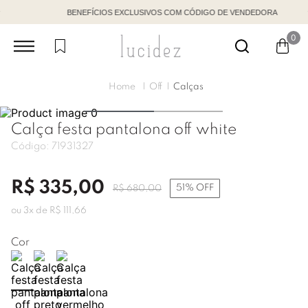
BENEFÍCIOS EXCLUSIVOS COM CÓDIGO DE VENDEDORA
0
Off
Calças
Calça festa pantalona off white
Código:
71931327
R$
335
,
00
51%
OFF
R$
680
,
00
ou
3
x de
R$
111
,
66
Cor