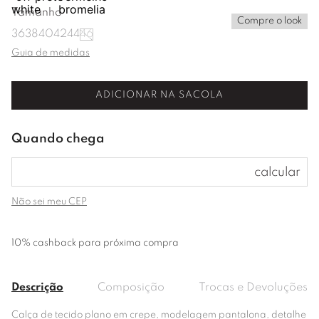
Tamanho
Compre o look
36
38
40
42
44
46
Guia de medidas
ADICIONAR NA SACOLA
Não sei meu CEP
10% cashback para próxima compra
Descrição
Composição
Trocas e Devoluções
Calça de tecido plano em crepe, modelagem pantalona, detalhe