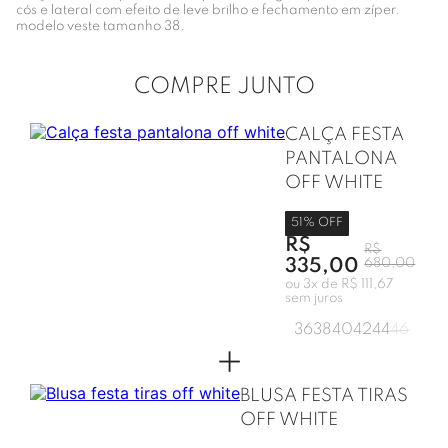
cós e lateral com efeito de leve brilho e fechamento em zíper.
modelo veste tamanho 38.
COMPRE JUNTO
CALÇA FESTA
PANTALONA
OFF WHITE
51
% OFF
R$
R$
335,00
680,00
ou
3
x de
R$ 111,67
sem juros
36
38
40
42
44
46
+
BLUSA FESTA TIRAS
OFF WHITE