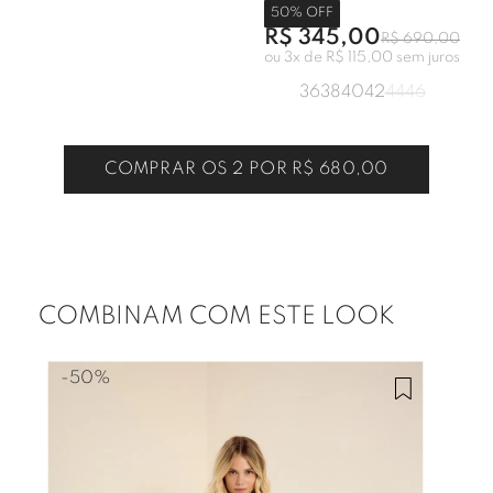
50
% OFF
R$ 345,00
R$ 690,00
ou
3
x de
R$ 115,00
sem juros
36
38
40
42
44
46
COMPRAR OS 2 POR
R$ 680,00
COMBINAM COM ESTE LOOK
-
50%