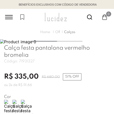
BENEFÍCIOS EXCLUSIVOS COM CÓDIGO DE VENDEDORA
0
Off
Calças
Calça festa pantalona vermelho
bromelia
Código:
71931327
R$
335
,
00
51%
OFF
R$
680
,
00
ou
3
x de
R$
111
,
66
Cor