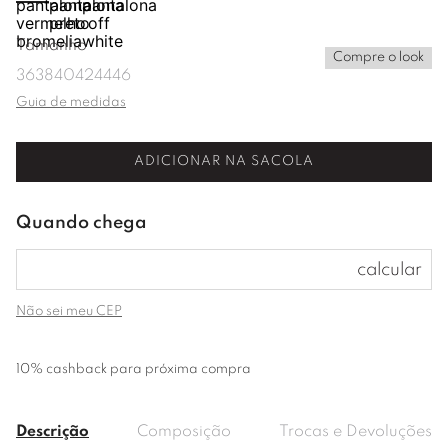
Tamanho
Compre o look
36
38
40
42
44
46
Guia de medidas
ADICIONAR NA SACOLA
Não sei meu CEP
10% cashback para próxima compra
Descrição
Composição
Trocas e Devoluções