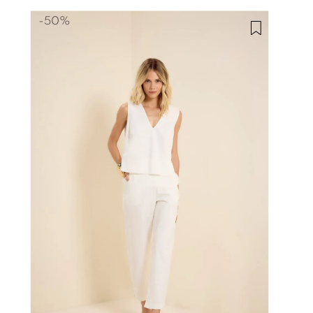
-
50%