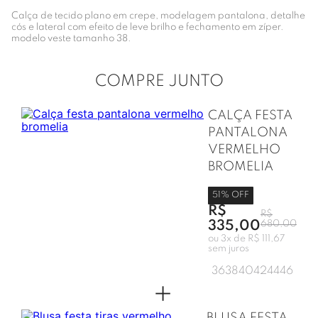
Calça de tecido plano em crepe, modelagem pantalona, detalhe
cós e lateral com efeito de leve brilho e fechamento em zíper.
modelo veste tamanho 38.
COMPRE JUNTO
CALÇA FESTA
PANTALONA
VERMELHO
BROMELIA
51
% OFF
R$
R$
335,00
680,00
ou
3
x de
R$ 111,67
sem juros
36
38
40
42
44
46
+