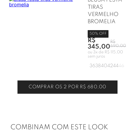
BLUSA FESTA
TIRAS
VERMELHO
BROMELIA
50
% OFF
R$
R$
345,00
690,00
ou
3
x de
R$ 115,00
sem juros
36
38
40
42
44
46
COMPRAR OS 2 POR
R$ 680,00
COMBINAM COM ESTE LOOK