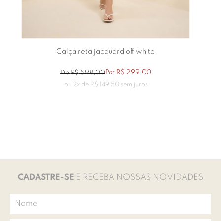
Calça reta jacquard off white
Por
R$
299
,
00
De
R$
598
,
00
ou
2
x de
R$
149
,
50
sem juros
CADASTRE-SE
E RECEBA NOSSAS NOVIDADES