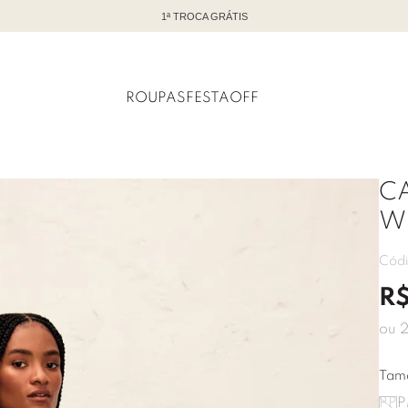
TODO OFF COM ATÉ 60% DE DESCONTO
ROUPAS
FESTA
OFF
CA
W
Cód
R
ou
Tam
PP
P