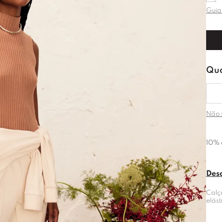
Guia
Não 
10% 
Des
Calç
elás