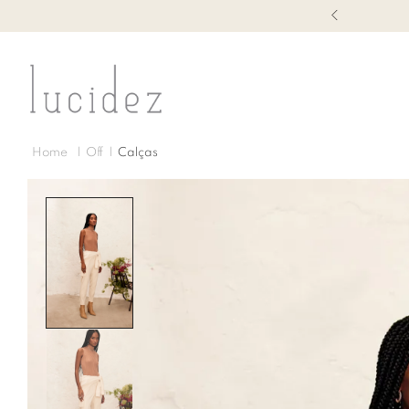
1ª TROCA GRÁTIS
Off
Calças