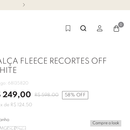
CONHEÇA NOSSA LINHA FES
0
LÇA FLEECE RECORTES OFF
HITE
igo:
68135820
$
249
,
00
R$
598
,
00
58%
OFF
2
x de
R$
124
,
50
anho
Compre o look
M
G
GG
XGG