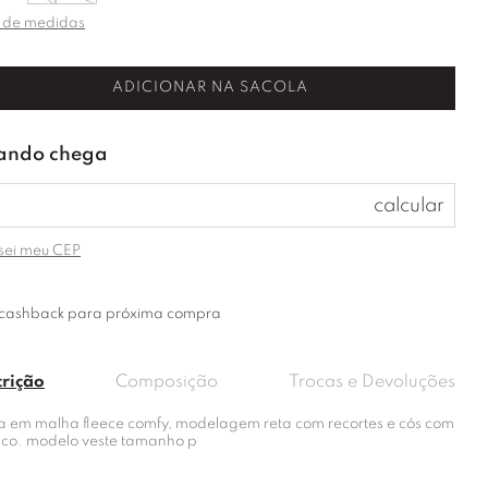
 de medidas
ADICIONAR NA SACOLA
sei meu CEP
cashback para próxima compra
crição
Composição
Trocas e Devoluções
a em malha fleece comfy, modelagem reta com recortes e cós com
tico. modelo veste tamanho p