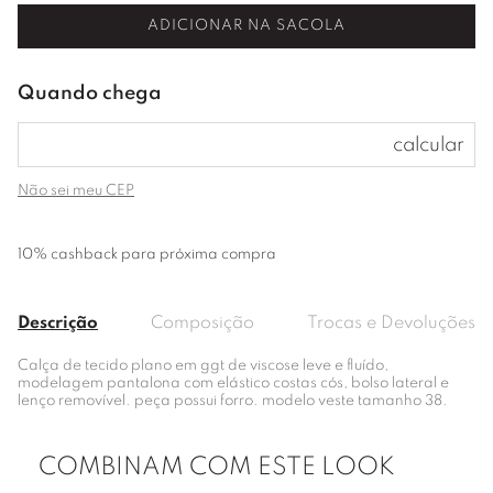
ADICIONAR NA SACOLA
Não sei meu CEP
10% cashback para próxima compra
Descrição
Composição
Trocas e Devoluções
Calça de tecido plano em ggt de viscose leve e fluído,
modelagem pantalona com elástico costas cós, bolso lateral e
lenço removível. peça possui forro. modelo veste tamanho 38.
COMBINAM COM ESTE LOOK