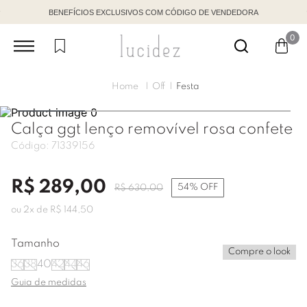
BENEFÍCIOS EXCLUSIVOS COM CÓDIGO DE VENDEDORA
0
Off
Festa
Calça ggt lenço removível rosa confete
Código:
71339156
R$
289
,
00
54%
OFF
R$
630
,
00
ou
2
x de
R$
144
,
50
Tamanho
Compre o look
36
38
40
42
44
46
Guia de medidas