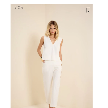
-
50%