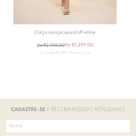
Calça reta jacquard off white
Por
R$
299
,
00
De
R$
598
,
00
ou
2
x de
R$
149
,
50
sem juros
CADASTRE-SE
E RECEBA NOSSAS NOVIDADES