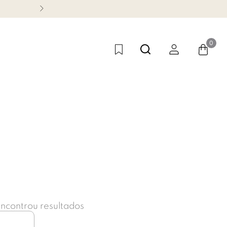
TODO OFF COM ATÉ 60% DE DE
0
ncontrou resultados