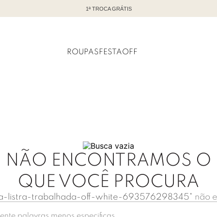
1ª TROCA GRÁTIS
ROUPAS
FESTA
OFF
NÃO ENCONTRAMOS O
QUE VOCÊ PROCURA
ca-listra-trabalhada-off-white-693576298345
"
não e
ente palavras menos especificas