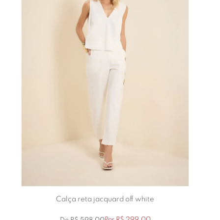
Calça reta jacquard off white
Por
R$
299
,
00