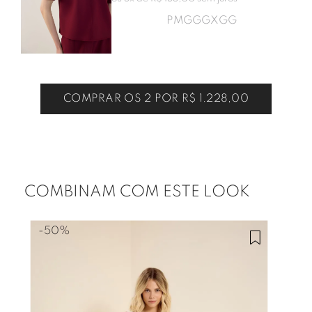
P
M
G
GG
XGG
COMPRAR OS 2 POR
R$ 1.228,00
COMBINAM COM ESTE LOOK
-
50%