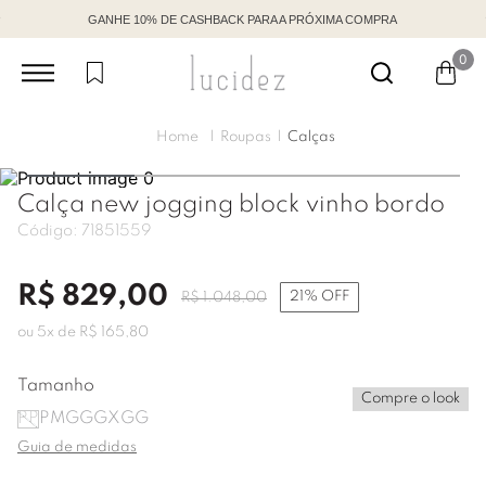
GANHE 10% DE CASHBACK PARA A PRÓXIMA COMPRA
0
Roupas
Calças
Calça new jogging block vinho bordo
Código:
71851559
R$
829
,
00
21%
OFF
R$
1
.
048
,
00
ou
5
x de
R$
165
,
80
Tamanho
Compre o look
PP
P
M
G
GG
XGG
Guia de medidas