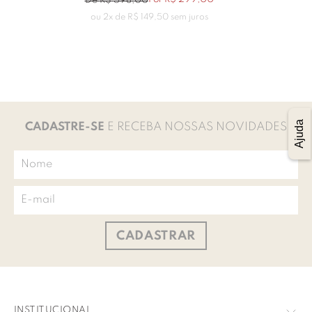
De
R$
598
,
00
ou
2
x de
R$
149
,
50
sem juros
Ajuda
CADASTRE-SE
E RECEBA NOSSAS NOVIDADES
CADASTRAR
INSTITUCIONAL