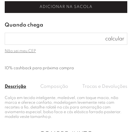
ADICIONAR NA SACOLA
Não sei meu CEP
10% cashback para próxima compra
Descrição
Composição
Trocas e Devoluções
Calça em tecido inteligente, maleável, com toque macio, não
marca e oferece conforto, modelagem levemente reta com
recortes a fio, detalhe rolotê no cós para amarração com
aviamento especial, bolso faca e cós elástico forrado posterior.
modelo veste tamanho p.