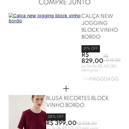
COMPRE JUNTO
CALÇA NEW
JOGGING
BLOCK VINHO
BORDO
21
% OFF
R$
R$
829,00
1.048,00
ou
5
x de
R$ 165,80
sem juros
PP
P
M
G
GG
XGG
+
BLUSA RECORTES BLOCK
VINHO BORDO
28
% OFF
R$ 399,00
R$ 558,00
ou
3
x de
R$ 133,00
sem juros