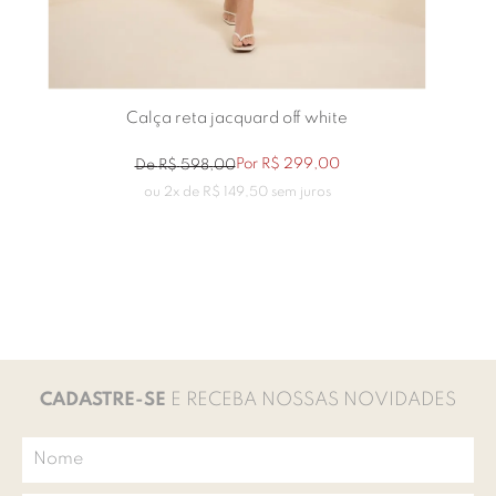
Calça reta jacquard off white
Por
R$
299
,
00
De
R$
598
,
00
ou
2
x de
R$
149
,
50
sem juros
CADASTRE-SE
E RECEBA NOSSAS NOVIDADES