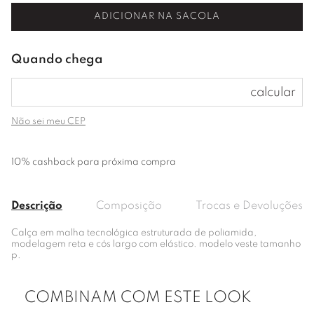
ADICIONAR NA SACOLA
Não sei meu CEP
10% cashback para próxima compra
Descrição
Composição
Trocas e Devoluções
Calça em malha tecnológica estruturada de poliamida,
modelagem reta e cós largo com elástico. modelo veste tamanho
p.
COMBINAM COM ESTE LOOK