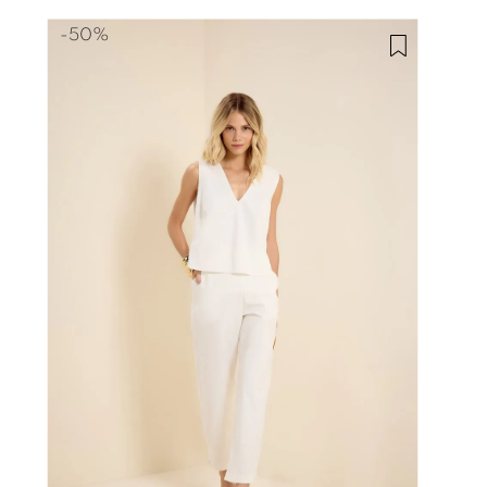
-
50%