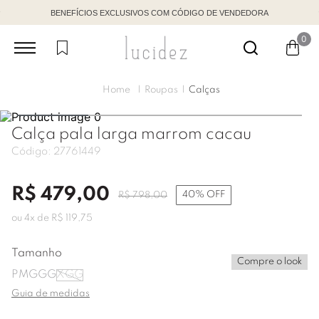
BENEFÍCIOS EXCLUSIVOS COM CÓDIGO DE VENDEDORA
0
Roupas
Calças
Calça pala larga marrom cacau
Código:
27761449
R$
479
,
00
40%
OFF
R$
798
,
00
ou
4
x de
R$
119
,
75
Tamanho
Compre o look
P
M
G
GG
XGG
Guia de medidas