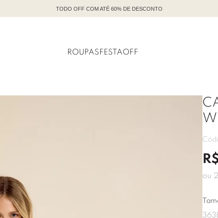
TODO OFF COM ATÉ 60% DE DESCONTO
ROUPAS
FESTA
OFF
C
W
Cód
R
ou
Tam
36
3