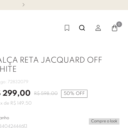
CONHEÇA NOSSA LINHA FES
0
ALÇA RETA JACQUARD OFF
HITE
igo:
72832079
$
299
,
00
R$
598
,
00
50%
OFF
2
x de
R$
149
,
50
anho
Compre o look
8
40
42
44
46
U