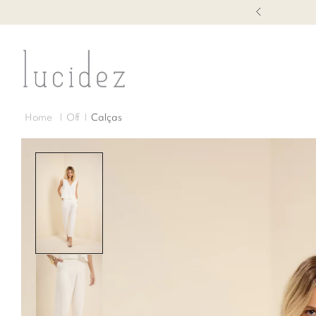
1ª TROCA GRÁTIS
Off
Calças