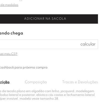
 de medidas
ADICIONAR NA SACOLA
sei meu CEP
cashback para próxima compra
crição
Composição
Trocas e Devoluções
a de tecido plano em algodão com linho, jacquard, modelagem
 bolso lateral e posterior, elástico cós costas e fechamento lateral
íper invisível. modelo veste tamanho 38.