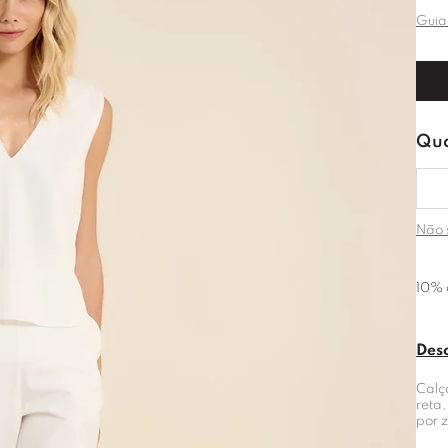
Guia
Não 
10% 
Des
Calç
reta,
por z