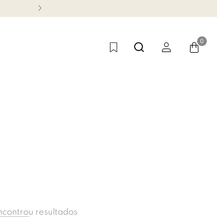
TODO OFF COM ATÉ 60% DE DE
0
ncontrou resultados