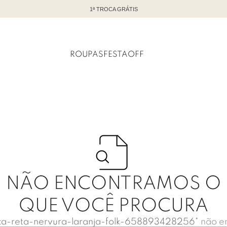
1ª TROCA GRÁTIS
ROUPAS
FESTA
OFF
NÃO ENCONTRAMOS O
QUE VOCÊ PROCURA
ca-reta-nervura-laranja-folk-658893428256
"
não e