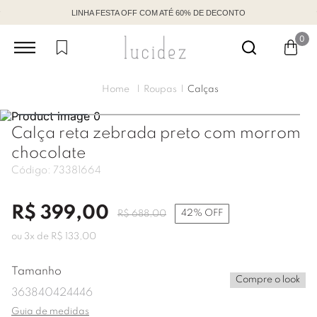
LINHA FESTA OFF COM ATÉ 60% DE DECONTO
0
Roupas
Calças
Calça reta zebrada preto com morrom
chocolate
Código:
73381664
R$
399
,
00
42%
OFF
R$
688
,
00
ou
3
x de
R$
133
,
00
Tamanho
Compre o look
36
38
40
42
44
46
Guia de medidas