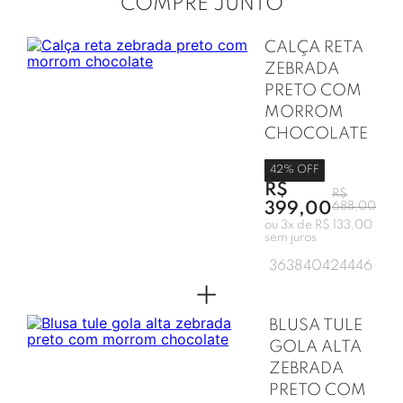
COMPRE JUNTO
CALÇA RETA
ZEBRADA
PRETO COM
MORROM
CHOCOLATE
42
% OFF
R$
R$
399,00
688,00
ou
3
x de
R$ 133,00
sem juros
36
38
40
42
44
46
+
BLUSA TULE
GOLA ALTA
ZEBRADA
PRETO COM