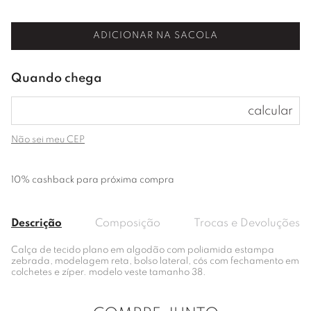
ADICIONAR NA SACOLA
Não sei meu CEP
10% cashback para próxima compra
Descrição
Composição
Trocas e Devoluções
Calça de tecido plano em algodão com poliamida estampa
zebrada, modelagem reta, bolso lateral, cós com fechamento em
colchetes e zíper. modelo veste tamanho 38.