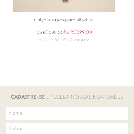
Calça reta jacquard off white
Por
R$
299
,
00
De
R$
598
,
00
ou
2
x de
R$
149
,
50
sem juros
CADASTRE-SE
E RECEBA NOSSAS NOVIDADES