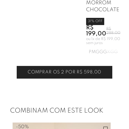
MORROM
CHOCOLATE
31
% OFF
R$
R$
199,00
288,00
ou
1
x de
R$ 199,00
sem juros
P
M
G
GG
XGG
COMPRAR OS 2 POR
R$ 598,00
COMBINAM COM ESTE LOOK
-
50%