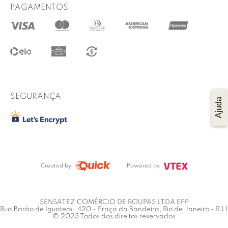
Prazo de entrega
PAGAMENTOS
@lucidez
Termos de uso
Regulamento das promoções
Trocas e Devoluções
Procon RJ
SEGURANÇA
Ajuda
Created by
Powered by
SENSATEZ COMÉRCIO DE ROUPAS LTDA EPP
Rua Barão de Iguatemi, 420 - Praça da Bandeira, Rio de Janeiro - RJ |
© 2023 Todos dos direitos reservados