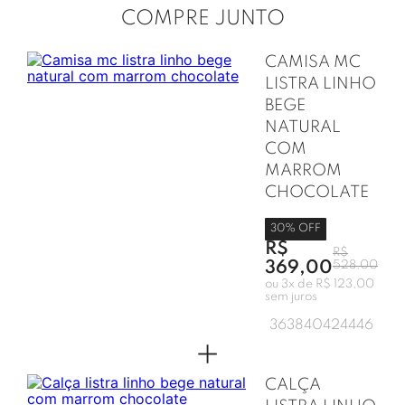
COMPRE JUNTO
CAMISA MC
LISTRA LINHO
BEGE
NATURAL
COM
MARROM
CHOCOLATE
30
% OFF
R$
R$
369,00
528,00
ou
3
x de
R$ 123,00
sem juros
36
38
40
42
44
46
+
CALÇA