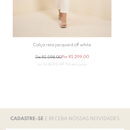
Calça reta jacquard off white
Por
R$
299
,
00
De
R$
598
,
00
ou
2
x de
R$
149
,
50
sem juros
CADASTRE-SE
E RECEBA NOSSAS NOVIDADES