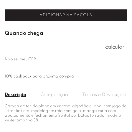
ADICIONAR NA SACOLA
Não sei meu CEP
10% cashback para próxima compra
Descrição
Composição
Trocas e Devoluções
Camisa de tecido plano em viscose, algodão e linho, com jogo de
listras fio tinto, modelagem reta com gola, manga curta com
abotoamento e fechamento frontal por botão forrado. modelo
veste tamanho 38.