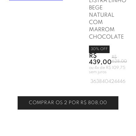
LISTRA LINHO
BEGE
NATURAL
COM
MARROM
CHOCOLATE
30
% OFF
R$
R$
439,00
628,00
ou
4
x de
R$ 109,75
sem juros
36
38
40
42
44
46
COMPRAR OS 2 POR
R$ 808,00