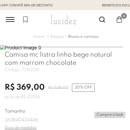
BENEFÍCIOS EXCLUSIVOS COM CÓDIGO DE VENDEDORA
0
Roupas
Blusas e camisas
Camisa mc listra linho bege natural
com marrom chocolate
Código:
73812221
R$
369
,
00
30%
OFF
R$
528
,
00
ou
3
x de
R$
123
,
00
Tamanho
Compre o look
36
38
40
42
44
46
Guia de medidas