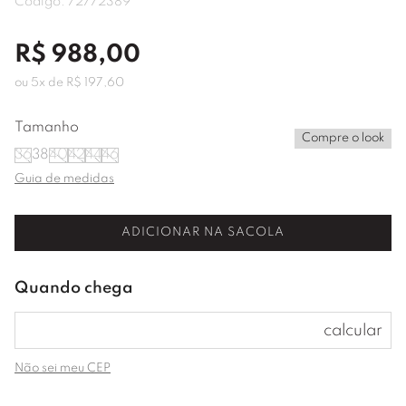
Código:
72772389
R$
988
,
00
ou
5
x de
R$
197
,
60
Tamanho
Compre o look
36
38
40
42
44
46
Guia de medidas
ADICIONAR NA SACOLA
Não sei meu CEP