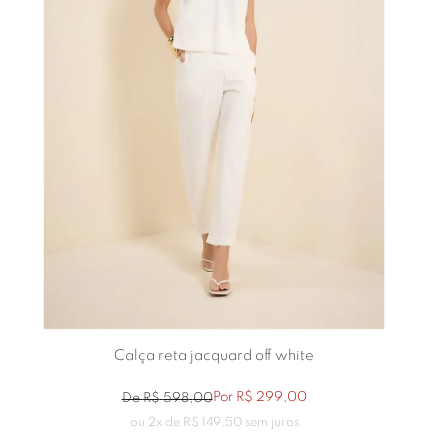
Calça reta jacquard off white
Por
R$
299
,
00
De
R$
598
,
00
ou
2
x de
R$
149
,
50
sem juros