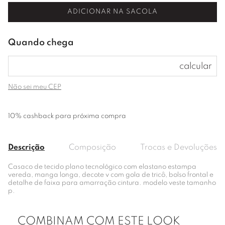
ADICIONAR NA SACOLA
Não sei meu CEP
10% cashback para próxima compra
Descrição
Composição
Trocas e Devoluções
Casaco de tecido plano tecnológico com elastano estampa
vereda, manga longa, decote v com gola de tricô, bolso frontal e
detalhe de faixa para amarração cintura. modelo veste tamanho
p.
COMBINAM COM ESTE LOOK