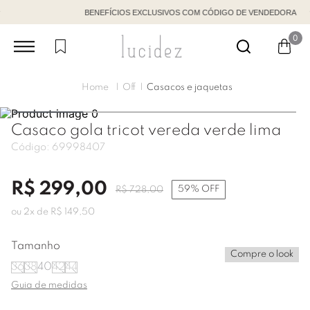
BENEFÍCIOS EXCLUSIVOS COM CÓDIGO DE VENDEDORA
0
Off
Casacos e jaquetas
Casaco gola tricot vereda verde lima
Código:
69998407
R$
299
,
00
59%
OFF
R$
728
,
00
ou
2
x de
R$
149
,
50
Tamanho
Compre o look
36
38
40
42
44
Guia de medidas