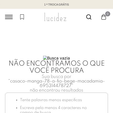
1 ª TROCA GRÁTIS
0
NÃO ENCONTRAMOS O QUE
VOCÊ PROCURA
Sua busca por
"
casaco-manga-78-a-fio-bege-macadamia-
695314478727
"
não encontrou resultados
Tente palavras menos especificas
Escreva pelo menos 4 caracteres no
campo de busca