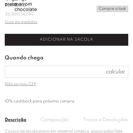
Tamanho
Compre o look
36
38
40
42
44
Guia de medidas
ADICIONAR NA SACOLA
Não sei meu CEP
10% cashback para próxima compra
Descrição
Composição
Trocas e Devoluções
Casaco de tecido plano em material sintético, possui pelos fake,