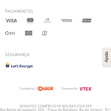
Formas de pagamento
WhatsApp
Prazo de entrega
PAGAMENTOS
@lucidez
Termos de uso
Regulamento das promoções
Trocas e Devoluções
Procon RJ
Ajuda
SEGURANÇA
Created by
Powered by
SENSATEZ COMÉRCIO DE ROUPAS LTDA EPP
Rua Barão de Iguatemi, 420 - Praça da Bandeira, Rio de Janeiro - RJ |