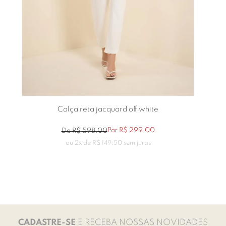
Calça reta jacquard off white
Por
R$
299
,
00
De
R$
598
,
00
ou
2
x de
R$
149
,
50
sem juros
CADASTRE-SE
E RECEBA NOSSAS NOVIDADES