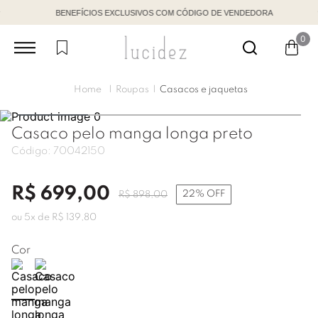
BENEFÍCIOS EXCLUSIVOS COM CÓDIGO DE VENDEDORA
0
Roupas
Casacos e jaquetas
Casaco pelo manga longa preto
Código:
70042150
R$
699
,
00
22%
OFF
R$
898
,
00
ou
5
x de
R$
139
,
80
Cor