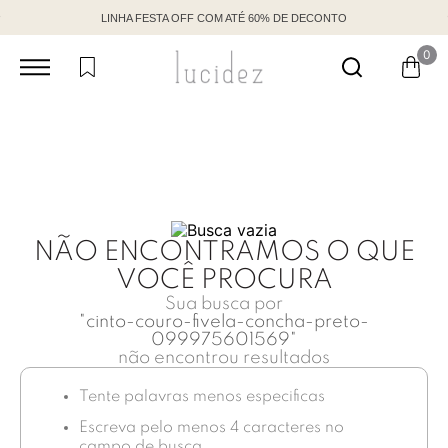
LINHA FESTA OFF COM ATÉ 60% DE DECONTO
0
NÃO ENCONTRAMOS O QUE
VOCÊ PROCURA
Sua busca por
"
cinto-couro-fivela-concha-preto-
099975601569
"
não encontrou resultados
Tente palavras menos especificas
Escreva pelo menos 4 caracteres no
campo de busca