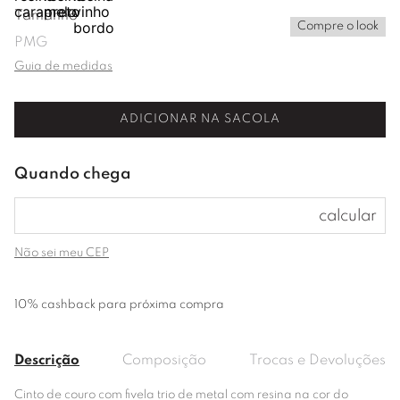
Tamanho
Compre o look
P
M
G
Guia de medidas
ADICIONAR NA SACOLA
Não sei meu CEP
10% cashback para próxima compra
Descrição
Composição
Trocas e Devoluções
Cinto de couro com fivela trio de metal com resina na cor do