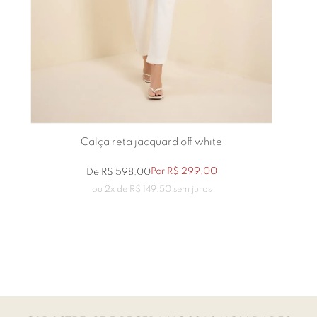
Calça reta jacquard off white
Por
R$
299
,
00
De
R$
598
,
00
ou
2
x de
R$
149
,
50
sem juros