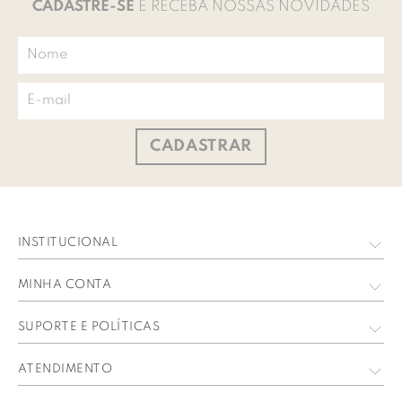
CADASTRE-SE
E RECEBA NOSSAS NOVIDADES
CADASTRAR
INSTITUCIONAL
Quem Somos
MINHA CONTA
Nossas Lojas
Meus Dados
SUPORTE E POLÍTICAS
Trabalhe Conosco
Meus Pedidos
Política de privacidade
ATENDIMENTO
Perguntas Frequentes