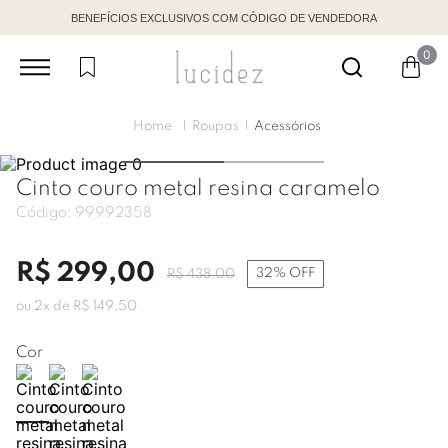
BENEFÍCIOS EXCLUSIVOS COM CÓDIGO DE VENDEDORA
0
Roupas
Acessórios
Cinto couro metal resina caramelo
Código:
99992358
R$
299
,
00
32%
OFF
R$
438
,
00
ou
2
x de
R$
149
,
50
Cor