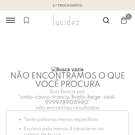
1 ª TROCA GRÁTIS
0
NÃO ENCONTRAMOS O QUE
VOCÊ PROCURA
Sua busca por
"
cinto-couro-tranca-fivela-bege-sisal-
999978906940
"
não encontrou resultados
Tente palavras menos especificas
Escreva pelo menos 4 caracteres no
campo de busca