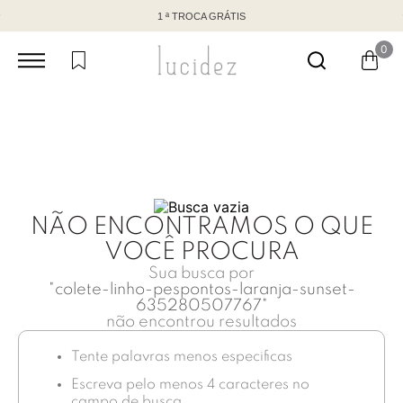
1 ª TROCA GRÁTIS
0
NÃO ENCONTRAMOS O QUE
VOCÊ PROCURA
Sua busca por
"
colete-linho-pespontos-laranja-sunset-
635280507767
"
não encontrou resultados
Tente palavras menos especificas
Escreva pelo menos 4 caracteres no
campo de busca