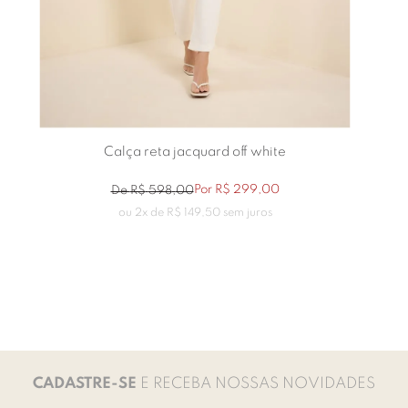
Calça reta jacquard off white
Por
R$
299
,
00
De
R$
598
,
00
ou
2
x de
R$
149
,
50
sem juros
CADASTRE-SE
E RECEBA NOSSAS NOVIDADES