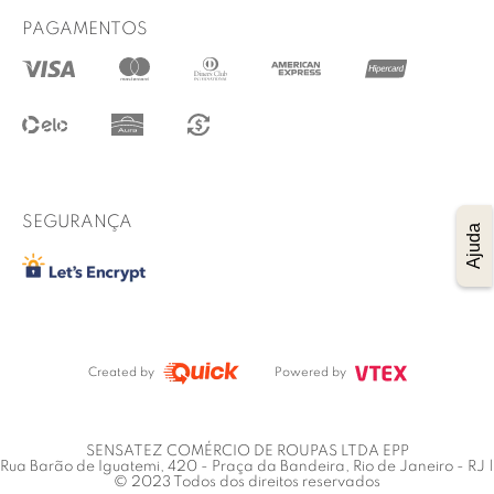
WhatsApp
Prazo de entrega
PAGAMENTOS
@lucidez
Termos de uso
Regulamento das promoções
Trocas e Devoluções
Procon RJ
SEGURANÇA
Ajuda
Created by
Powered by
SENSATEZ COMÉRCIO DE ROUPAS LTDA EPP
Rua Barão de Iguatemi, 420 - Praça da Bandeira, Rio de Janeiro - RJ |
© 2023 Todos dos direitos reservados