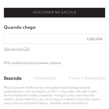
ADICIONAR NA SACOLA
Não sei meu CEP
10% cashback para próxima compra
Descrição
Composição
Trocas e Devoluções
Macacão em malha jersey de poliamida biodegradável,
sustentável e com proteção uv 50+, calça reta, decote v com
fechamento em botão posterior, manga curta com franzido
ombro, bolso lateral e cós com pregas e elástico forrado costas.
peça não acompanha lenço. modelo veste tamanho p.