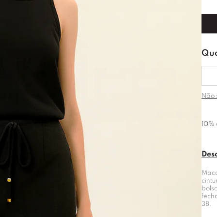
Não 
10% 
Des
Maca
cint
bolso
fech
38.