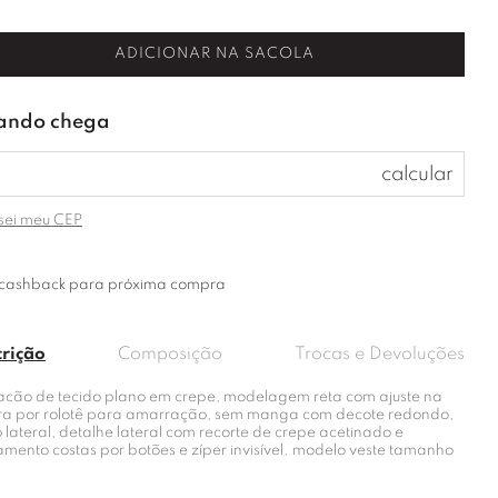
ADICIONAR NA SACOLA
sei meu CEP
cashback para próxima compra
crição
Composição
Trocas e Devoluções
cão de tecido plano em crepe, modelagem reta com ajuste na
ura por rolotê para amarração, sem manga com decote redondo,
 lateral, detalhe lateral com recorte de crepe acetinado e
amento costas por botões e zíper invisível. modelo veste tamanho