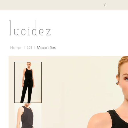
1ª TROCA GRÁTIS
Off
Macacões