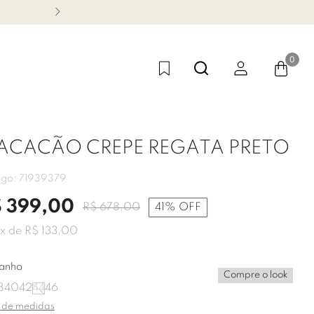
CONHEÇA NOSSA LINHA FES
0
ACACÃO CREPE REGATA PRETO
igo:
71939379
$
399
,
00
R$
678
,
00
41%
OFF
x de
R$
133
,
00
anho
Compre o look
8
40
42
44
46
 de medidas