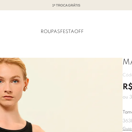
TODO OFF COM ATÉ 60% DE DESCONTO
ROUPAS
FESTA
OFF
M
Cód
R
ou
3
Tam
36
3
Guia