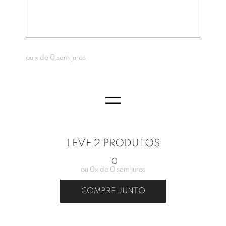
ou
x de
0
sem juros
=
LEVE 2 PRODUTOS
0
ou
0
x de
0
sem juros
COMPRE JUNTO