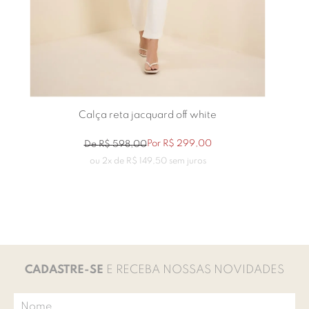
Calça reta jacquard off white
Por
R$
299
,
00
De
R$
598
,
00
ou
2
x de
R$
149
,
50
sem juros
CADASTRE-SE
E RECEBA NOSSAS NOVIDADES