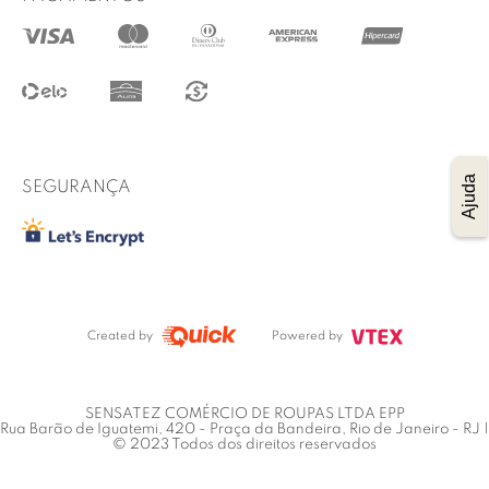
@lucidez
Termos de uso
Regulamento das promoções
Trocas e Devoluções
Procon RJ
Ajuda
SEGURANÇA
Created by
Powered by
SENSATEZ COMÉRCIO DE ROUPAS LTDA EPP
Rua Barão de Iguatemi, 420 - Praça da Bandeira, Rio de Janeiro - RJ |
© 2023 Todos dos direitos reservados