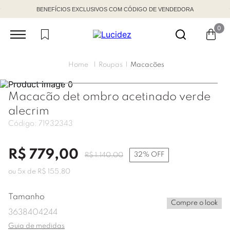
BENEFÍCIOS EXCLUSIVOS COM CÓDIGO DE VENDEDORA
0
Roupas
Macacões
Macacão det ombro acetinado verde
alecrim
Código:
71932343
R$
779
,
00
32%
OFF
R$
1
.
140
,
00
ou
5
x de
R$
155
,
80
Tamanho
Compre o look
36
38
40
42
44
Guia de medidas