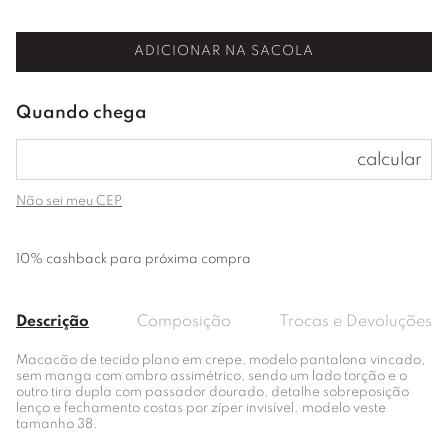
ADICIONAR NA SACOLA
Não sei meu CEP
10% cashback para próxima compra
Descrição
Composição
Trocas e Devoluções
Macacão de tecido plano em crepe, modelo pantalona vincado,
sem manga com ombro assimétrico, sendo um lado torção e o
outro tira dupla com passador dourado, detalhe sobreposição
lenço e fechamento costas por zíper invisível. modelo veste
tamanho 38.