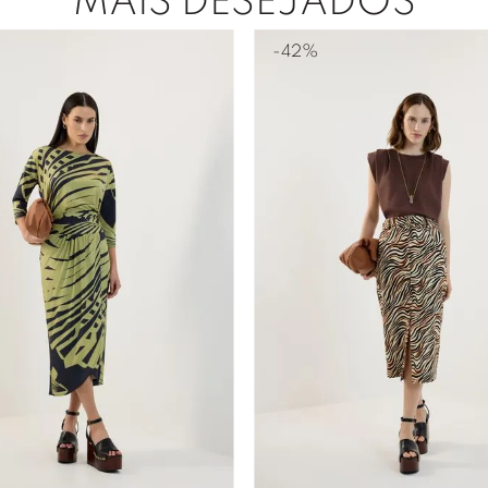
MAIS DESEJADOS
-
42%
P
M
G
GG
36
38
40
42
44