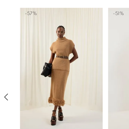
46
-
57%
-
51%
P
M
G