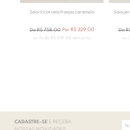
uar
Saia tricot reta franjas caramelo
Saia jer
00
Por
R$
329
,
00
De
R$
758
,
00
De
R
s
ou
3
x de
R$
109
,
66
sem juros
ou
CADASTRE-SE
E RECEBA
NOSSAS NOVIDADES