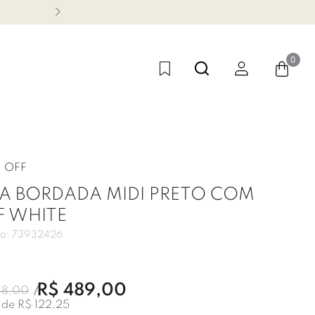
CONHEÇA NOSSA LINHA FES
0
%
OFF
IA BORDADA MIDI PRETO COM
F WHITE
o:
73932426
R$
489
,
00
88
,
00
 de
R$
122
,
25