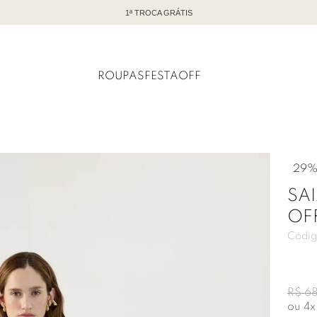
TODO OFF COM ATÉ 60% DE DESCONTO
ROUPAS
FESTA
OFF
29
SA
OF
Códig
R$
6
ou
4
x