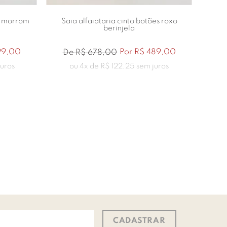
m morrom
Saia alfaiataria cinto botões roxo
Saia
berinjela
99
,
00
Por
R$
489
,
00
De
R$
678
,
00
D
uros
ou
4
x de
R$
122
,
25
sem juros
CADASTRAR