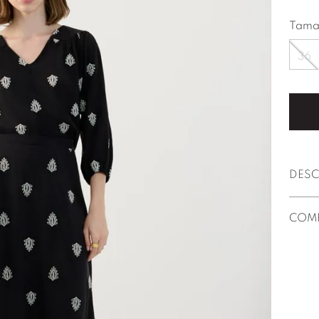
Tama
36
DESC
COM