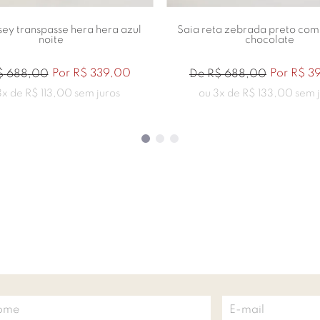
sey transpasse hera hera azul
Saia reta zebrada preto co
noite
chocolate
Por
R$
339
,
00
Por
R$
3
$
688
,
00
De
R$
688
,
00
3
x de
R$
113
,
00
sem juros
ou
3
x de
R$
133
,
00
sem j