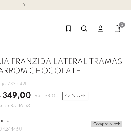
CONHEÇA NOSSA LINHA FES
0
AIA FRANZIDA LATERAL TRAMAS
ARROM CHOCOLATE
igo:
73391421
$
349
,
00
R$
598
,
00
42%
OFF
x de
R$
116
,
33
anho
Compre o look
0
42
44
46
U