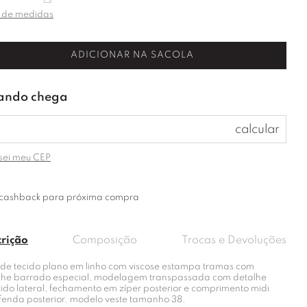
 de medidas
ADICIONAR NA SACOLA
sei meu CEP
cashback para próxima compra
crição
Composição
Trocas e Devoluções
 de tecido plano em linho com viscose estampa tramas com
lhe barrado especial, modelagem transpassada com detalhe
zido lateral, fechamento em zíper posterior e comprimento midi
fenda posterior. modelo veste tamanho 38.