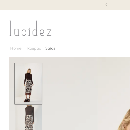
1ª TROCA GRÁTIS
Roupas
Saias