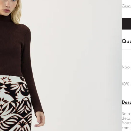
Guia
Não 
10% 
Des
Saia
deta
fran
com 