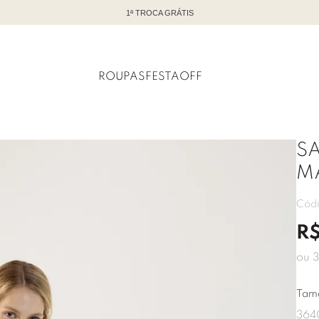
TODO OFF COM ATÉ 60% DE DESCONTO
ROUPAS
FESTA
OFF
S
M
Cód
R
ou
3
Tam
36
4