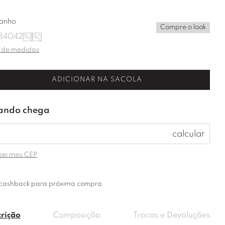
anho
Compre o look
8
40
42
44
46
 de medidas
ADICIONAR NA SACOLA
sei meu CEP
cashback para próxima compra
crição
Composição
Trocas e Devoluções