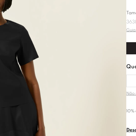
Tam
36
3
Guia
Não 
10% 
Des