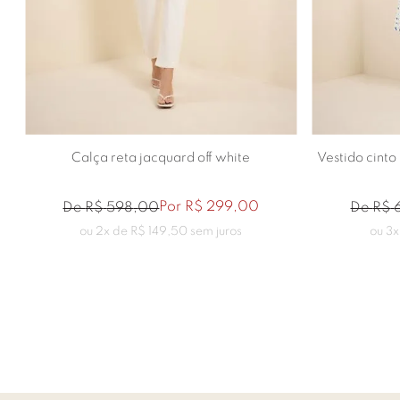
36
38
40
42
44
46
Calça reta jacquard off white
Vestido cinto
Por
R$
299
,
00
De
R$
598
,
00
De
R$
ou
2
x de
R$
149
,
50
sem juros
ou
3
x