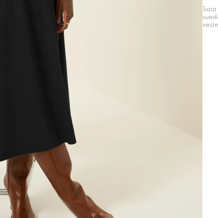
Saia
suede
vest