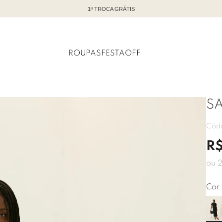
TODO OFF COM ATÉ 60% DE DESCONTO
ROUPAS
FESTA
OFF
SA
Cód
R
ou
Cor