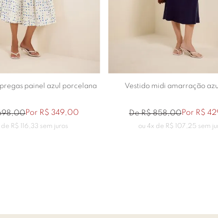
36
38
36
38
42
44
 pregas painel azul porcelana
Vestido midi amarração azu
Por
R$
349
,
00
Por
R$
42
698
,
00
De
R$
858
,
00
 de
R$
116
,
33
sem juros
ou
4
x de
R$
107
,
25
sem ju