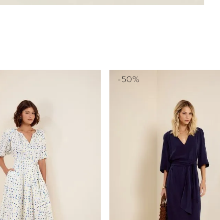
-
50%