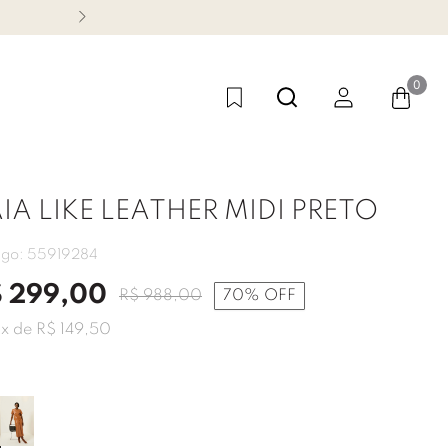
CONHEÇA NOSSA LINHA FES
0
IA LIKE LEATHER MIDI PRETO
igo:
55919284
$
299
,
00
R$
988
,
00
70%
OFF
2
x de
R$
149
,
50