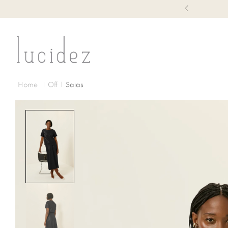
1ª TROCA GRÁTIS
Off
Saias