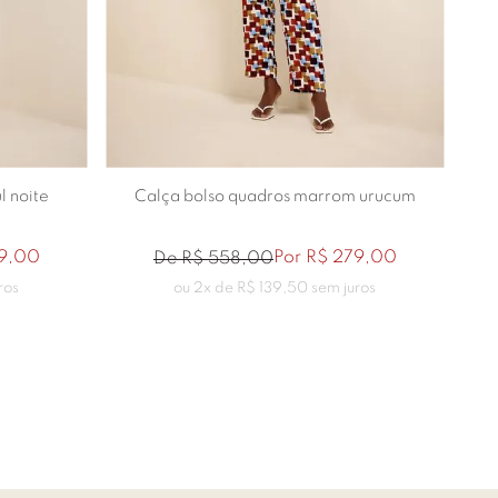
46
40
42
44
l noite
Calça bolso quadros marrom urucum
9
,
00
Por
R$
279
,
00
De
R$
558
,
00
ros
ou
2
x de
R$
139
,
50
sem juros