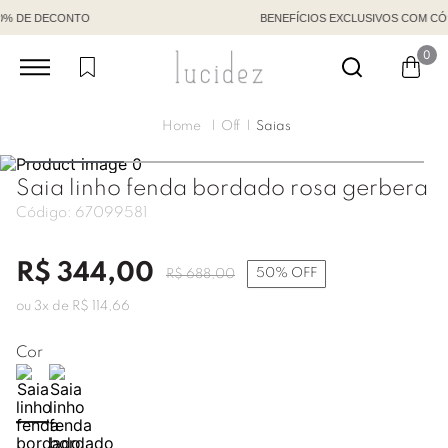
BENEFÍCIOS EXCLUSIVOS COM CÓDIGO DE VENDEDORA
0
Off
Saias
Saia linho fenda bordado rosa gerbera
Código:
67099581
R$
344
,
00
50%
OFF
R$
688
,
00
ou
3
x de
R$
114
,
66
Cor