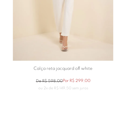
Calça reta jacquard off white
Por
R$
299
,
00
De
R$
598
,
00
ou
2
x de
R$
149
,
50
sem juros