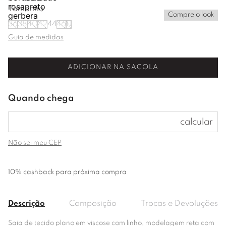
Tamanho
Compre o look
36
38
40
42
44
46
U
Guia de medidas
ADICIONAR NA SACOLA
Não sei meu CEP
10% cashback para próxima compra
Descrição
Composição
Trocas e Devoluções
Saia de tecido plano em viscose com linho, modelagem reta com