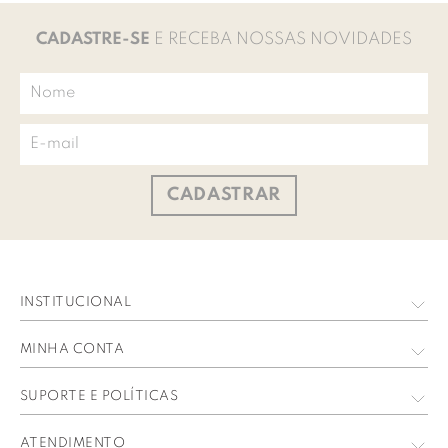
CADASTRE-SE
E RECEBA NOSSAS NOVIDADES
CADASTRAR
INSTITUCIONAL
Quem Somos
MINHA CONTA
Nossas Lojas
Meus Dados
SUPORTE E POLÍTICAS
Trabalhe Conosco
Meus Pedidos
Política de privacidade
ATENDIMENTO