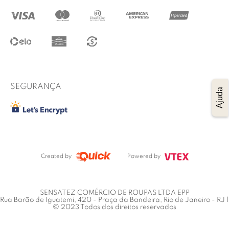
@lucidez
Termos de uso
Regulamento das promoções
Trocas e Devoluções
Procon RJ
SEGURANÇA
Ajuda
Created by
Powered by
SENSATEZ COMÉRCIO DE ROUPAS LTDA EPP
Rua Barão de Iguatemi, 420 - Praça da Bandeira, Rio de Janeiro - RJ |
© 2023 Todos dos direitos reservados