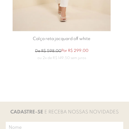
Calça reta jacquard off white
Por
R$
299
,
00
De
R$
598
,
00
ou
2
x de
R$
149
,
50
sem juros
CADASTRE-SE
E RECEBA NOSSAS NOVIDADES