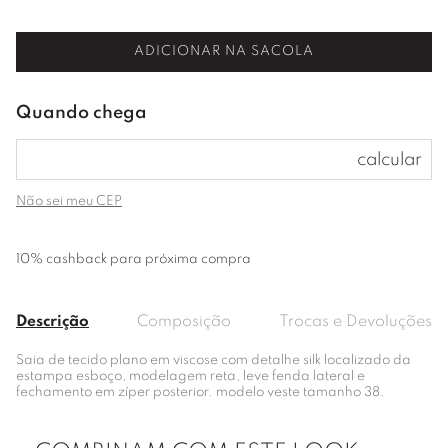
ADICIONAR NA SACOLA
Não sei meu CEP
10% cashback para próxima compra
Descrição
Composição
Trocas e Devoluções
Saia de tecido plano em viscose com detalhe silk localizado da
estampa esboço, modelagem reta, leve fenda lateral e
fechamento em zíper posterior. modelo veste tamanho 38.