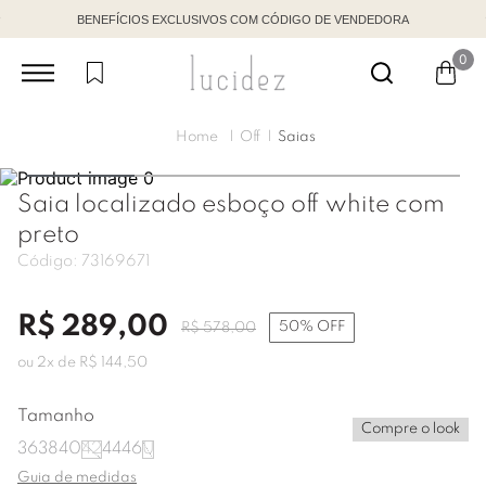
BENEFÍCIOS EXCLUSIVOS COM CÓDIGO DE VENDEDORA
0
Off
Saias
Saia localizado esboço off white com
preto
Código:
73169671
R$
289
,
00
50%
OFF
R$
578
,
00
ou
2
x de
R$
144
,
50
Tamanho
Compre o look
36
38
40
42
44
46
U
Guia de medidas