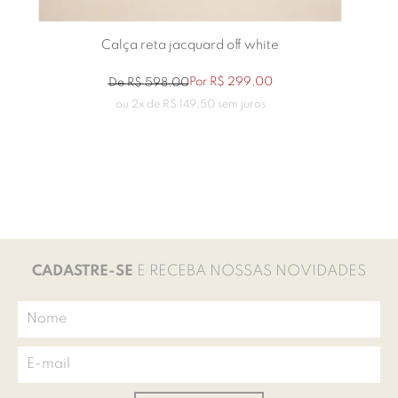
Calça reta jacquard off white
Por
R$
299
,
00
De
R$
598
,
00
ou
2
x de
R$
149
,
50
sem juros
CADASTRE-SE
E RECEBA NOSSAS NOVIDADES