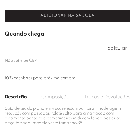
ADICIONAR NA SACOLA
Não sei meu CEP
10% cashback para próxima compra
Descrição
Composição
Trocas e Devoluções
Saia de tecido plano em viscose estampa litoral, modelagem
reta, cós com passador, rolotê solto para amarração com
aviamento ponteira e comprimento midi com fenda posterior.
peça forrada. modelo veste tamanho 38.