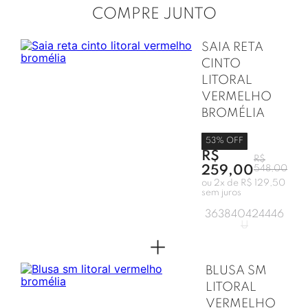
COMPRE JUNTO
SAIA RETA
CINTO
LITORAL
VERMELHO
BROMÉLIA
53
% OFF
R$
R$
259,00
548,00
ou
2
x de
R$ 129,50
sem juros
36
38
40
42
44
46
U
+
BLUSA SM
LITORAL
VERMELHO