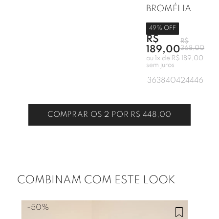
BROMÉLIA
49
% OFF
R$
R$
189,00
368,00
ou
1
x de
R$ 189,00
sem juros
36
38
40
42
44
46
COMPRAR OS 2 POR
R$ 448,00
COMBINAM COM ESTE LOOK
-
50%