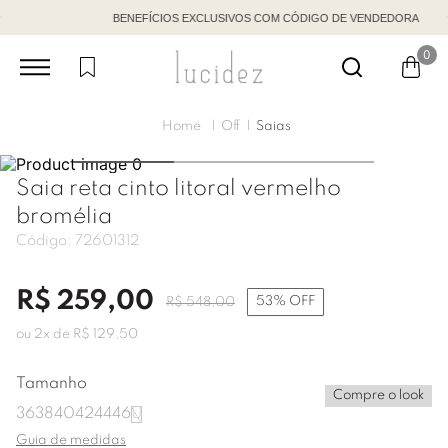
BENEFÍCIOS EXCLUSIVOS COM CÓDIGO DE VENDEDORA
0
Off
Saias
Saia reta cinto litoral vermelho
bromélia
Código:
72601312
R$
259
,
00
53%
OFF
R$
548
,
00
ou
2
x de
R$
129
,
50
Tamanho
Compre o look
36
38
40
42
44
46
U
Guia de medidas