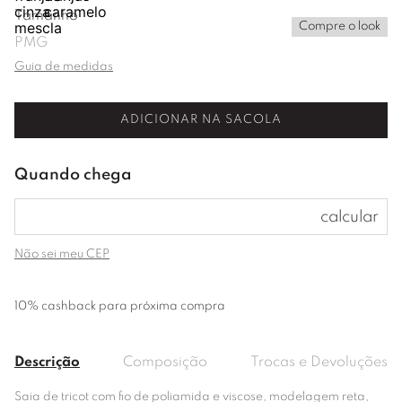
Tamanho
Compre o look
P
M
G
Guia de medidas
ADICIONAR NA SACOLA
Não sei meu CEP
10% cashback para próxima compra
Descrição
Composição
Trocas e Devoluções
Saia de tricot com fio de poliamida e viscose, modelagem reta,