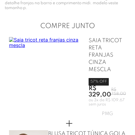
detalhe franjas na barra e comprimento midi. modelo veste
tamanho p.
COMPRE JUNTO
SAIA TRICOT
RETA
FRANJAS
CINZA
MESCLA
57
% OFF
R$
R$
329,00
758,00
ou
3
x de
R$ 109,67
sem juros
P
M
G
+
BLUSA TRICOT TÚNICA GOLA