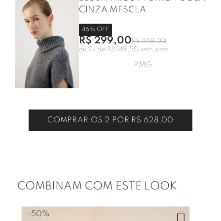
CINZA MESCLA
46
% OFF
R$ 299,00
R$ 558,00
ou
2
x de
R$ 149,50
sem juros
P
M
G
COMPRAR OS 2 POR
R$ 628,00
COMBINAM COM ESTE LOOK
-
50%