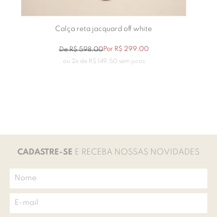
Calça reta jacquard off white
Por
R$
299
,
00
De
R$
598
,
00
ou
2
x de
R$
149
,
50
sem juros
CADASTRE-SE
E RECEBA NOSSAS NOVIDADES