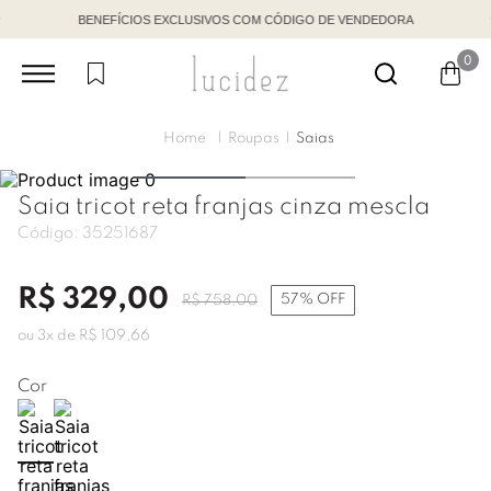
BENEFÍCIOS EXCLUSIVOS COM CÓDIGO DE VENDEDORA
0
Roupas
Saias
Saia tricot reta franjas cinza mescla
Código:
35251687
R$
329
,
00
57%
OFF
R$
758
,
00
ou
3
x de
R$
109
,
66
Cor