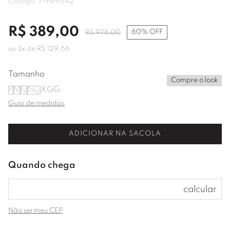
Código:
71949642
R$
389
,
00
60%
OFF
R$
978
,
00
ou
3
x de
R$
129
,
66
Tamanho
Compre o look
P
M
G
GG
XGG
Guia de medidas
ADICIONAR NA SACOLA
Não sei meu CEP