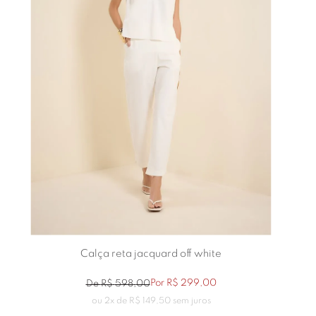
Calça reta jacquard off white
Por
R$
299
,
00
De
R$
598
,
00
ou
2
x de
R$
149
,
50
sem juros