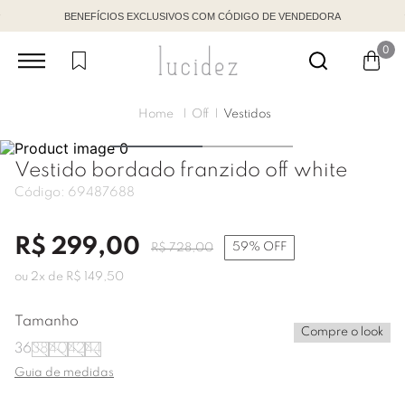
BENEFÍCIOS EXCLUSIVOS COM CÓDIGO DE VENDEDORA
0
Off
Vestidos
Vestido bordado franzido off white
Código:
69487688
R$
299
,
00
59%
OFF
R$
728
,
00
ou
2
x de
R$
149
,
50
Tamanho
Compre o look
36
38
40
42
44
Guia de medidas