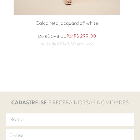
Calça reta jacquard off white
Por
R$
299
,
00
De
R$
598
,
00
ou
2
x de
R$
149
,
50
sem juros
CADASTRE-SE
E RECEBA NOSSAS NOVIDADES