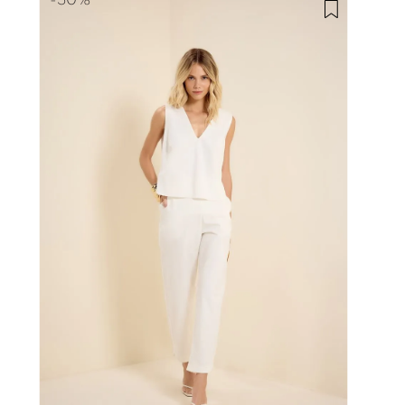
-
50%