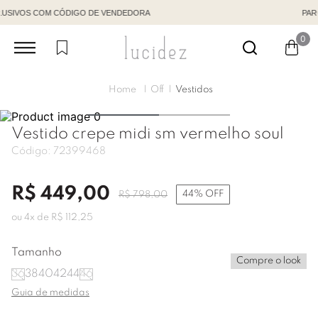
PARCELE EM ATÉ 6X S/JUROS
0
Off
Vestidos
Vestido crepe midi sm vermelho soul
Código:
72399468
R$
449
,
00
44%
OFF
R$
798
,
00
ou
4
x de
R$
112
,
25
Tamanho
Compre o look
36
38
40
42
44
46
Guia de medidas