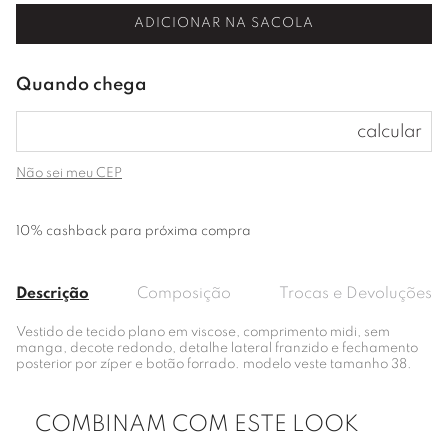
ADICIONAR NA SACOLA
Não sei meu CEP
10% cashback para próxima compra
Descrição
Composição
Trocas e Devoluções
Vestido de tecido plano em viscose, comprimento midi, sem
manga, decote redondo, detalhe lateral franzido e fechamento
posterior por zíper e botão forrado. modelo veste tamanho 38.
COMBINAM COM ESTE LOOK