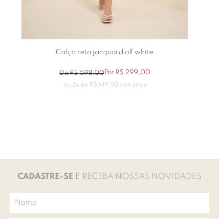
Calça reta jacquard off white
Por
R$
299
,
00
De
R$
598
,
00
ou
2
x de
R$
149
,
50
sem juros
CADASTRE-SE
E RECEBA NOSSAS NOVIDADES