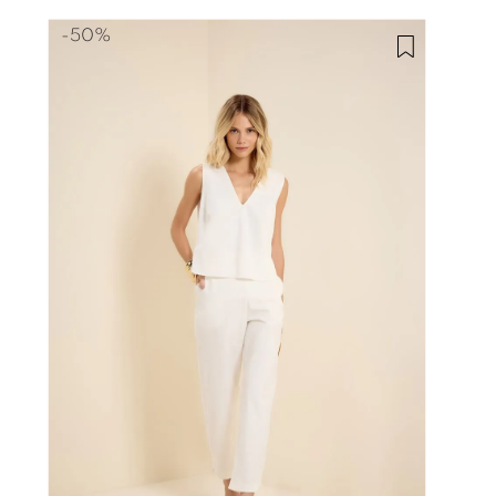
-
50%